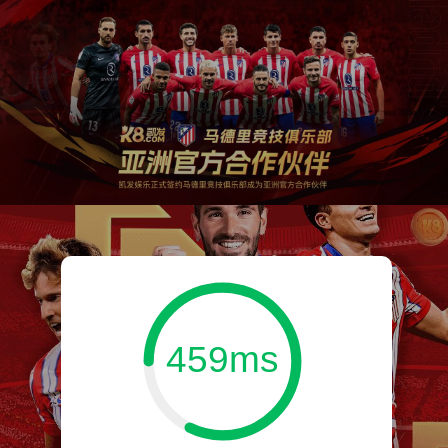
459ms