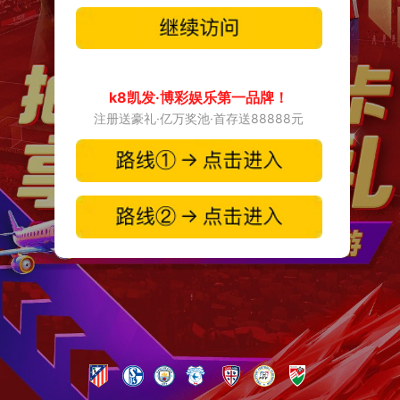
k8凯发·博彩娱乐第一品牌！
注册送豪礼·亿万奖池·首存送88888元